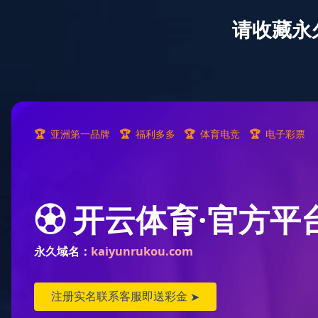
English
首页
核心技术
磁悬浮轴承技术
高速永磁电机技术
高频矢量变频技术
高效流体机械技术
磁悬浮产品
磁悬浮鼓风机
磁悬浮空气压缩机
磁悬浮蒸汽压缩机
磁悬浮透平真空泵
应用领域
市政污水
垃圾渗滤液
电子晶板
生物制药
乐鱼(中国)