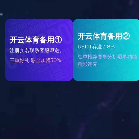
当前位置：
首页
>
应用领域
>
水泥建材
服务客户>>