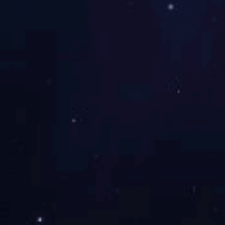
应用领域
市政污水
垃圾渗滤液
电子晶板
生物制药
乐鱼(中国)
造纸纸浆
水泥建材
钢铁冶金
印染纺织
食品发酵
脱硫氧化
电力行业
首页